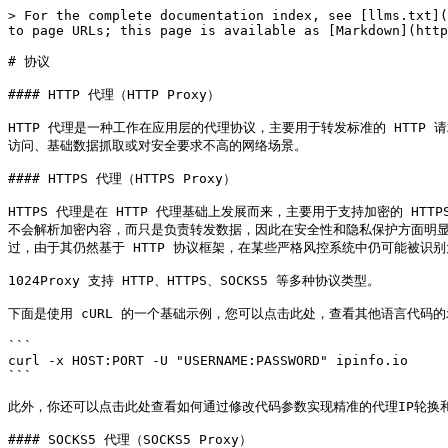
> For the complete documentation index, see [llms.txt](
to page URLs; this page is available as [Markdown](http
# 协议

#### HTTP 代理（HTTP Proxy）

HTTP 代理是一种工作在应用层的代理协议，主要用于转发标准的 HTTP
访问、基础数据抓取或对安全要求不高的网络场景。

#### HTTPS 代理（HTTPS Proxy）

HTTPS 代理是在 HTTP 代理基础上发展而来，主要用于支持加密的 HT
不会解析加密内容，而只是负责转发数据，因此在安全性和隐私保护方面明显优
过，由于其仍然基于 HTTP 协议框架，在某些严格风控系统中仍可能被识别
1024Proxy 支持 HTTP、HTTPS、SOCKS5 等多种协议类型。

下面是使用 cURL 的一个基础示例，您可以点击此处，查看其他语言代码的
```

curl -x HOST:PORT -U "USERNAME:PASSWORD" ipinfo.io

```

此外，你还可以点击此处查看如何通过修改代码参数实现精准的代理IP轮换和地区
#### SOCKS5 代理（SOCKS5 Proxy）
