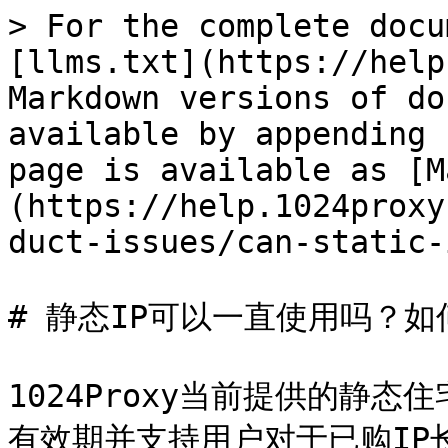
> For the complete docu
[llms.txt](https://help
Markdown versions of do
available by appending 
page is available as [M
(https://help.1024proxy
duct-issues/can-static-
# 静态IP可以一直使用吗？如
1024Proxy当前提供的静态
有效期并支持用户对于已购IP