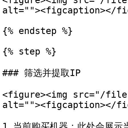
<figure><img src="/file
alt=""><figcaption></fi
{% endstep %}

{% step %}

### 筛选并提取IP

<figure><img src="/file
alt=""><figcaption></fi
1.当前购买机器：此处会展示