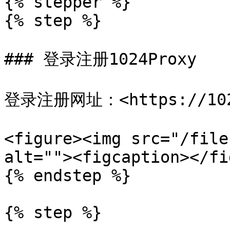
{% stepper %}

{% step %}

### 登录注册1024Proxy

登录注册网址：<https://1024p
<figure><img src="/file
alt=""><figcaption></fi
{% endstep %}

{% step %}
